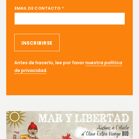
EMAIL DE CONTACTO
*
INSCRIBIRSE
Antes de hacerlo, lee por favor
nuestra política
de privacidad
.