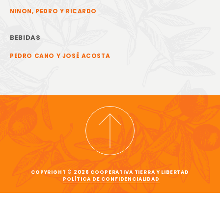
NINON, PEDRO Y RICARDO
BEBIDAS
PEDRO CANO Y JOSÉ ACOSTA
COPYRIGHT © 2026 COOPERATIVA TIERRA Y LIBERTAD
POLÍTICA DE CONFIDENCIALIDAD