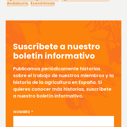
Andalucía
,
Económicas
Suscríbete a nuestro
boletín informativo
Publicamos periódicamente historias
sobre el trabajo de nuestros miembros y la
historia de la agricultura en España. Si
quieres conocer más historias, suscríbete
a nuestro boletín informativo.
DE NOMBRE EMAIL
NOMBRE
*