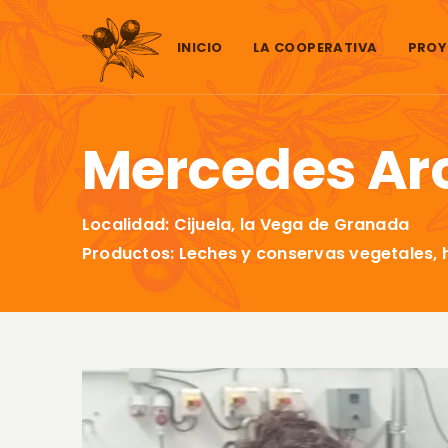
Saltar al contenido
INICIO
LA COOPERATIVA
PROY
Mercedes Arc
Localidad: Cijuela, la Vega de Granada
Productos: Leches y conservas vegetales