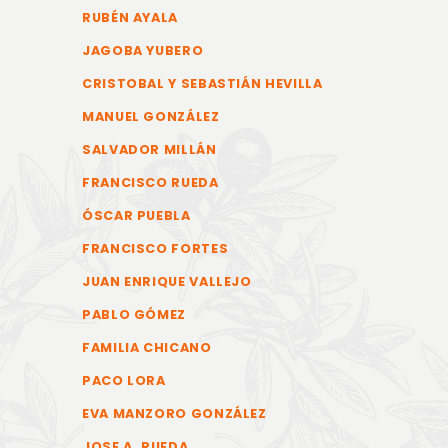
RUBÉN AYALA
JAGOBA YUBERO
CRISTOBAL Y SEBASTIÁN HEVILLA
MANUEL GONZÁLEZ
SALVADOR MILLÁN
FRANCISCO RUEDA
ÓSCAR PUEBLA
FRANCISCO FORTES
JUAN ENRIQUE VALLEJO
PABLO GÓMEZ
FAMILIA CHICANO
PACO LORA
EVA MANZORO GONZÁLEZ
JOSE A. RUEDA