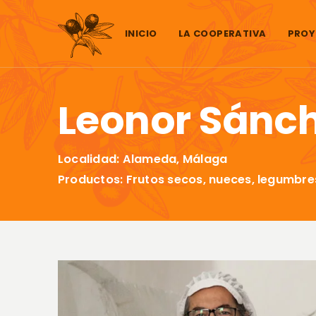
Saltar al contenido
INICIO
LA COOPERATIVA
PROY
Leonor Sánch
Localidad: Alameda, Málaga
Productos: Frutos secos, nueces, legumbre