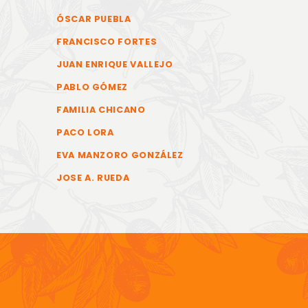
ÓSCAR PUEBLA
FRANCISCO FORTES
JUAN ENRIQUE VALLEJO
PABLO GÓMEZ
FAMILIA CHICANO
PACO LORA
EVA MANZORO GONZÁLEZ
JOSE A. RUEDA