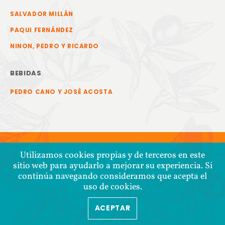
SALVADOR MILLÁN
PAQUI FERNÁNDEZ
NINON, PEDRO Y RICARDO
BEBIDAS
PEDRO CANO Y JOSÉ ACOSTA
Utilizamos cookies propias y de terceros en este
sitio web para ayudarlo a mejorar su experiencia. Si
continúa navegando consideramos que acepta el
uso de cookies.
ACEPTAR
COPYRIGHT © 2026 COOPERATIVA TIERRA Y LIBERTAD
POLÍTICA DE CONFIDENCIALIDAD