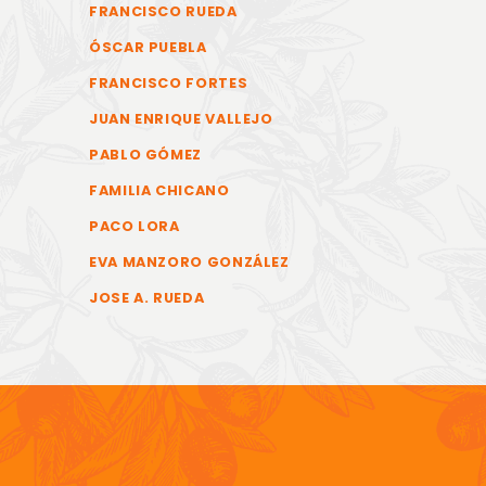
FRANCISCO RUEDA
ÓSCAR PUEBLA
FRANCISCO FORTES
JUAN ENRIQUE VALLEJO
PABLO GÓMEZ
FAMILIA CHICANO
PACO LORA
EVA MANZORO GONZÁLEZ
JOSE A. RUEDA