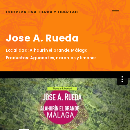
Saltar al contenido
COOPERATIVA TIERRA Y LIBERTAD
Jose A. Rueda
Localidad: Alhaurín el Grande, Málaga
Productos: Aguacates, naranjas y limones