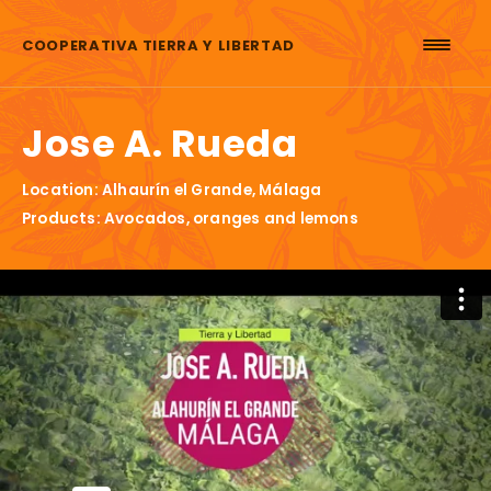
Skip to content
COOPERATIVA TIERRA Y LIBERTAD
Jose A. Rueda
Location: Alhaurín el Grande, Málaga
Products: Avocados, oranges and lemons