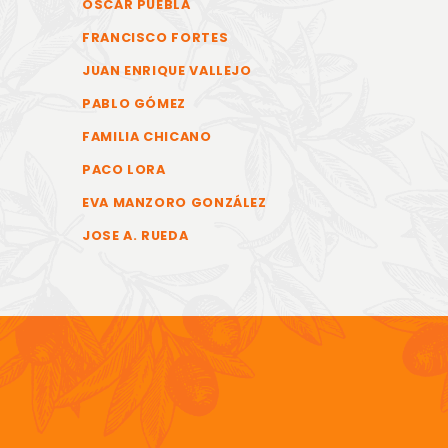
ÓSCAR PUEBLA
FRANCISCO FORTES
JUAN ENRIQUE VALLEJO
PABLO GÓMEZ
FAMILIA CHICANO
PACO LORA
EVA MANZORO GONZÁLEZ
JOSE A. RUEDA