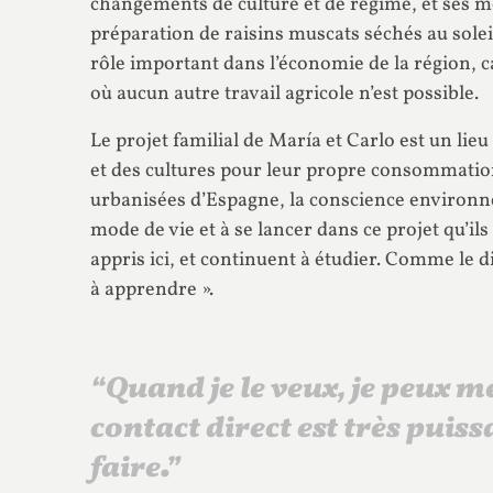
changements de culture et de régime, et ses mé
préparation de raisins muscats séchés au sole
rôle important dans l’économie de la région, c
où aucun autre travail agricole n’est possible.
Le projet familial de María et Carlo est un lieu 
et des cultures pour leur propre consommation
urbanisées d’Espagne, la conscience environn
mode de vie et à se lancer dans ce projet qu’ils
appris ici, et continuent à étudier. Comme le di
à apprendre ».
“Quand je le veux, je peux m
contact direct est très puiss
faire.”