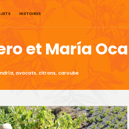
JETS
HISTOIRES
ero et María Oc
andría, avocats, citrons, caroube