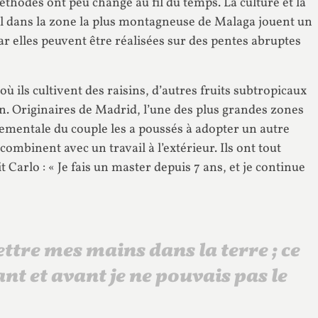
thodes ont peu changé au fil du temps. La culture et la
il dans la zone la plus montagneuse de Malaga jouent un
ar elles peuvent être réalisées sur des pentes abruptes
où ils cultivent des raisins, d’autres fruits subtropicaux
. Originaires de Madrid, l’une des plus grandes zones
ementale du couple les a poussés à adopter un autre
 combinent avec un travail à l’extérieur. Ils ont tout
t Carlo : « Je fais un master depuis 7 ans, et je continue
ettre mes mains dans la terre ; ce
ant et avant je ne pouvais pas le