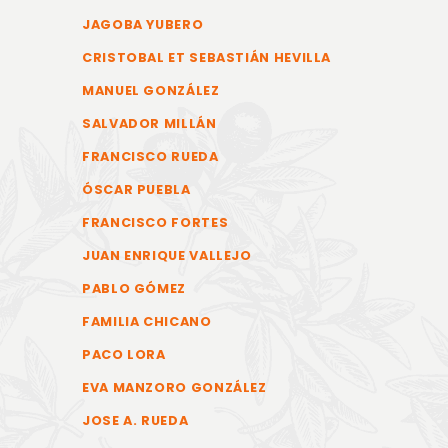
JAGOBA YUBERO
CRISTOBAL ET SEBASTIÁN HEVILLA
MANUEL GONZÁLEZ
SALVADOR MILLÁN
FRANCISCO RUEDA
ÓSCAR PUEBLA
FRANCISCO FORTES
JUAN ENRIQUE VALLEJO
PABLO GÓMEZ
FAMILIA CHICANO
PACO LORA
EVA MANZORO GONZÁLEZ
JOSE A. RUEDA