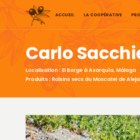
Aller au contenu
ACCUEIL
LA COOPÉRATIVE
PRO
Carlo Sacchi
Localisation : El Borge à Axarquía, Málaga
Produits : Raisins secs du Moscatel de Alej