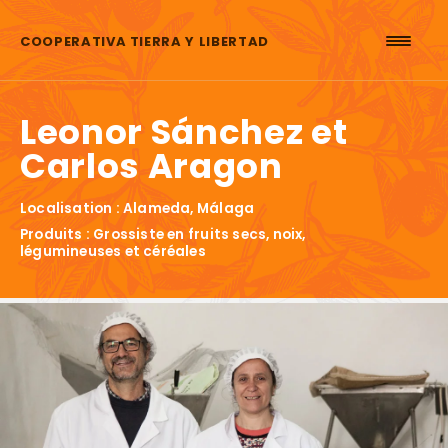
Aller au contenu
COOPERATIVA TIERRA Y LIBERTAD
Leonor Sánchez et
Carlos Aragon
Localisation : Alameda, Málaga
Produits : Grossiste en fruits secs, noix,
légumineuses et céréales