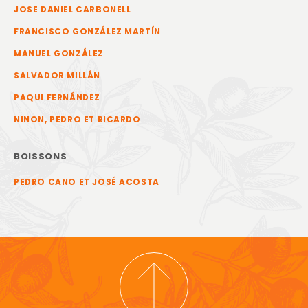
JOSE DANIEL CARBONELL
FRANCISCO GONZÁLEZ MARTÍN
MANUEL GONZÁLEZ
SALVADOR MILLÁN
PAQUI FERNÁNDEZ
NINON, PEDRO ET RICARDO
BOISSONS
PEDRO CANO ET JOSÉ ACOSTA