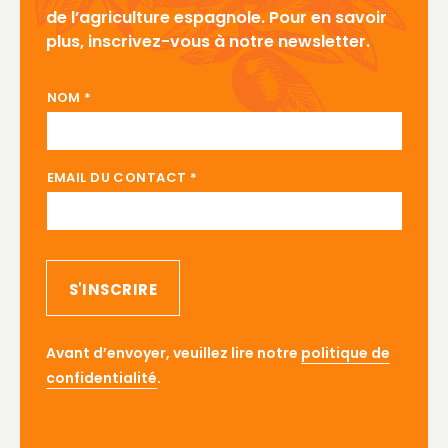
de l’agriculture espagnole. Pour en savoir
plus, inscrivez-vous à notre newsletter.
CONTACT EMAIL NOM
NOM
*
EMAIL DU CONTACT
*
S'INSCRIRE
Avant d’envoyer, veuillez lire notre
politique de
confidentialité
.