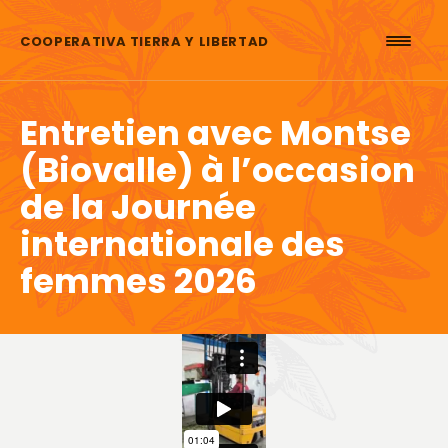
Aller au contenu
COOPERATIVA TIERRA Y LIBERTAD
Entretien avec Montse
(Biovalle) à l’occasion
de la Journée
internationale des
femmes 2026