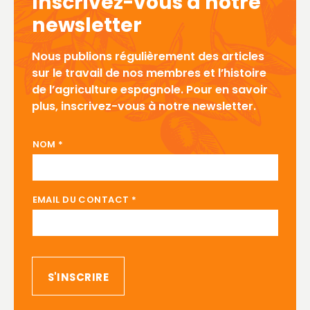
Inscrivez-vous à notre
newsletter
Nous publions régulièrement des articles
sur le travail de nos membres et l’histoire
de l’agriculture espagnole. Pour en savoir
plus, inscrivez-vous à notre newsletter.
CONTACT DU EMAIL
NOM
*
EMAIL DU CONTACT
*
S'INSCRIRE