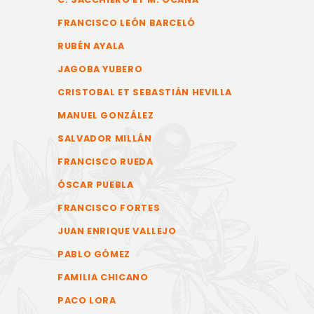
FRANCISCO LEÓN BARCELÓ
RUBÉN AYALA
JAGOBA YUBERO
CRISTOBAL ET SEBASTIÁN HEVILLA
MANUEL GONZÁLEZ
SALVADOR MILLÁN
FRANCISCO RUEDA
ÓSCAR PUEBLA
FRANCISCO FORTES
JUAN ENRIQUE VALLEJO
PABLO GÓMEZ
FAMILIA CHICANO
PACO LORA