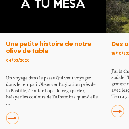
Une petite histoire de notre
Des a
olive de table
15/10/20
04/03/2026
J’ai la 
sud de l
Un voyage dans le passé Qui veut voyager
groupe e
dans le temps ? Observer l’agitation près de
avec les
la Bastille, écouter Lope de Vega parler,
Tierra y
balayer les couloirs de l’Alhambra quand elle
…
Read mor
Read more about Une petite histoire de notre olive de table