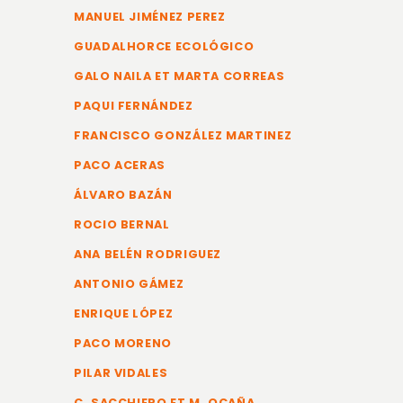
MANUEL JIMÉNEZ PEREZ
GUADALHORCE ECOLÓGICO
GALO NAILA ET MARTA CORREAS
PAQUI FERNÁNDEZ
FRANCISCO GONZÁLEZ MARTINEZ
PACO ACERAS
ÁLVARO BAZÁN
ROCIO BERNAL
ANA BELÉN RODRIGUEZ
ANTONIO GÁMEZ
ENRIQUE LÓPEZ
PACO MORENO
PILAR VIDALES
C. SACCHIERO ET M. OCAÑA