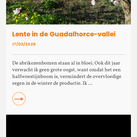
Lente in de Guadalhorce-vallei
17/03/2026
De abrikozenbomen staan al in bloei. Ook dit jaar
verwacht ik geen grote oogst, want omdat het een
halfwoestijnboom is, vermindert de overvloedige
regen in de winter de productie. Ik …
Read more about Lente in de Guadalhorce-vallei