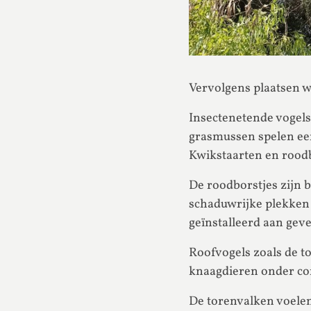
Vervolgens plaatsen w
Insectenetende vogel
grasmussen spelen een 
Kwikstaarten en roodb
De roodborstjes zijn b
schaduwrijke plekken 
geïnstalleerd aan geve
Roofvogels zoals de t
knaagdieren onder con
De torenvalken voelen 