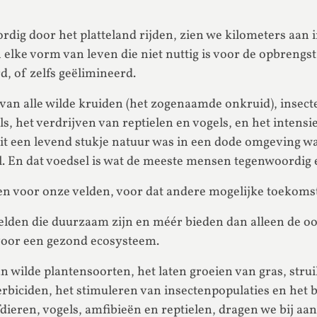
ig door het platteland rijden, zien we kilometers aan 
elke vorm van leven die niet nuttig is voor de opbrengst
, of zelfs geëlimineerd.
an alle wilde kruiden (het zogenaamde onkruid), insecten
s, het verdrijven van reptielen en vogels, en het intens
t een levend stukje natuur was in een dode omgeving wa
l. En dat voedsel is wat de meeste mensen tegenwoordig 
llen voor onze velden, voor dat andere mogelijke toekoms
velden die duurzaam zijn en méér bieden dan alleen de oo
voor een gezond ecosysteem.
 wilde plantensoorten, het laten groeien van gras, stru
rbiciden, het stimuleren van insectenpopulaties en het 
ieren, vogels, amfibieën en reptielen, dragen we bij aan