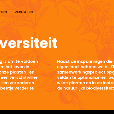
TEN
VERHALEN
versiteit
g is om te voldoen
Naast de inspanningen die 
m het leven in
eigen land, hebben we bij T
onze planten- en
samenwerkingsproject opge
een verschil willen
velden te optimaliseren, wa
illen veranderen
wilde planten en in de ins
 beetje verder te
de natuurlijke biodiversite