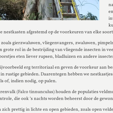
na
en
in
k
e nestkasten afgestemd op de voorkeuren van elke soort
s zoals gierzwaluwen, vliegenvangers, zwaluwen, pimpe
grote rol in de bestrijding van vliegende insecten in ve
orstjes eten liever rupsen, bladluizen en andere insecte
ijvoorbeeld erg territoriaal en geven de voorkeur aan be
in rustige gebieden. Daarentegen hebben we nestkastje
ls of, indien nodig, op palen.
orenvalk (Falco tinnunculus) houden de populaties veldm
trole, die ook ‘s nachts worden beheerst door de gewone 
zich prettig in lichte en open gebieden, zoals open velde