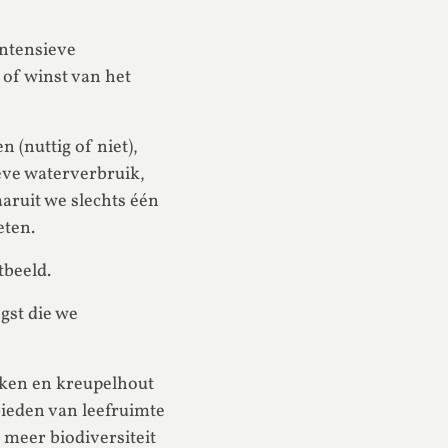
intensieve
 of winst van het
 (nuttig of niet),
ieve waterverbruik,
aruit we slechts één
eten.
tbeeld.
gst die we
iken en kreupelhout
bieden van leefruimte
 meer biodiversiteit