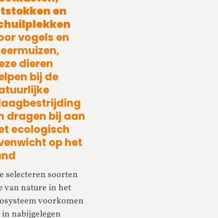
itstokken en
chuilplekken
oor vogels en
leermuizen,
eze dieren
elpen bij de
atuurlijke
laagbestrijding
n dragen bij aan
et ecologisch
venwicht op het
and
 selecteren soorten
e van nature in het
cosysteem voorkomen
 in nabijgelegen