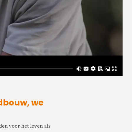
ndbouw, we
den voor het leven als