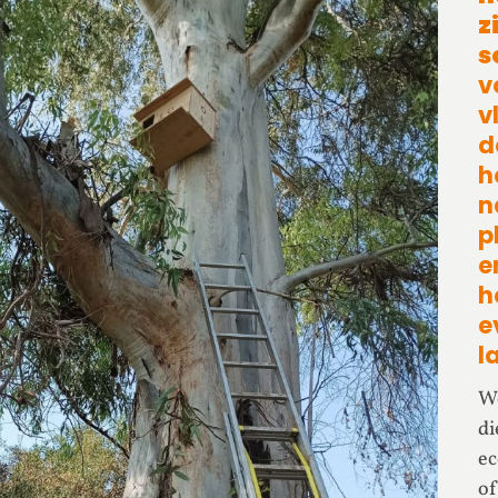
z
s
v
v
d
h
n
p
e
h
e
l
We
di
e
of