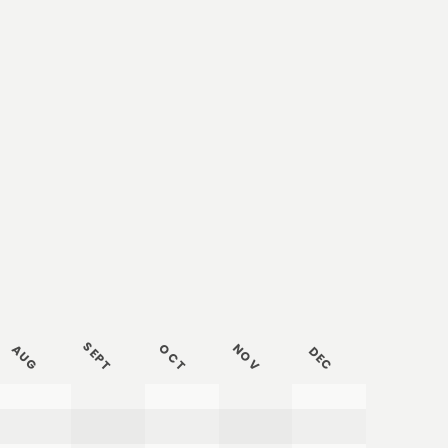
SEPT
OCT
NOV
AUG
DEC
AUG
SEP
OCT
NOV
DEC