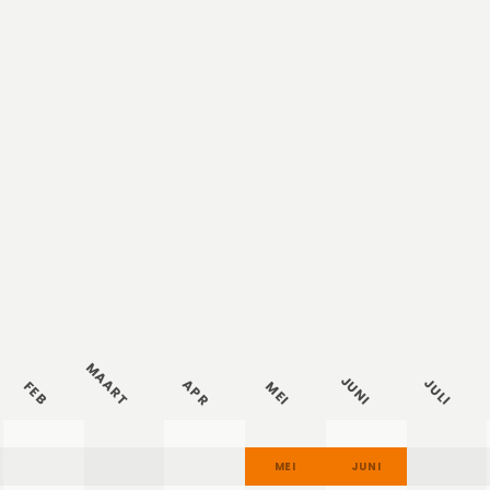
MAART
JUNI
JULI
APR
FEB
MEI
FEB
MAART
APR
MEI
JUNI
JULI