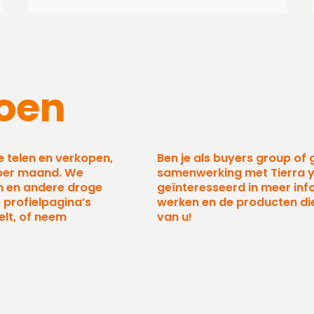
zoen
we telen en verkopen,
Ben je als buyers group of
 per maand. We
samenwerking met Tierra y
jn en andere droge
geïnteresseerd in meer inf
 profielpagina’s
werken en de producten di
elt, of neem
van u!