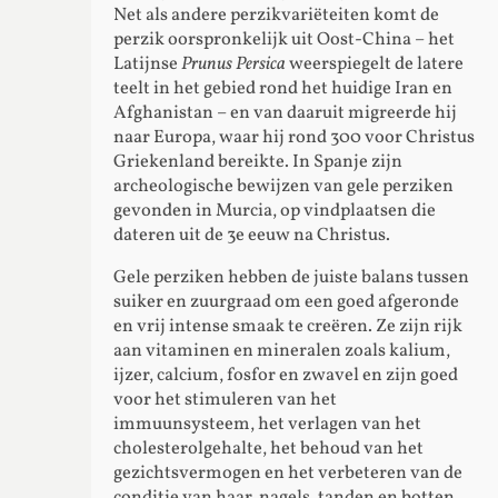
Net als andere perzikvariëteiten komt de
perzik oorspronkelijk uit Oost-China – het
Latijnse
Prunus Persica
weerspiegelt de latere
teelt in het gebied rond het huidige Iran en
Afghanistan – en van daaruit migreerde hij
naar Europa, waar hij rond 300 voor Christus
Griekenland bereikte. In Spanje zijn
archeologische bewijzen van gele perziken
gevonden in Murcia, op vindplaatsen die
dateren uit de 3e eeuw na Christus.
Gele perziken hebben de juiste balans tussen
suiker en zuurgraad om een goed afgeronde
en vrij intense smaak te creëren. Ze zijn rijk
aan vitaminen en mineralen zoals kalium,
ijzer, calcium, fosfor en zwavel en zijn goed
voor het stimuleren van het
immuunsysteem, het verlagen van het
cholesterolgehalte, het behoud van het
gezichtsvermogen en het verbeteren van de
conditie van haar, nagels, tanden en botten.