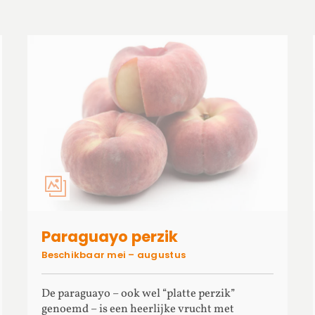
Paraguayo perzik
Beschikbaar mei – augustus
De paraguayo – ook wel “platte perzik”
genoemd – is een heerlijke vrucht met