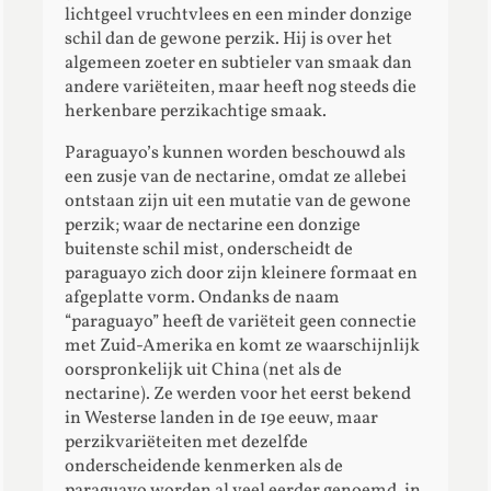
lichtgeel vruchtvlees en een minder donzige
schil dan de gewone perzik. Hij is over het
algemeen zoeter en subtieler van smaak dan
andere variëteiten, maar heeft nog steeds die
herkenbare perzikachtige smaak.
Paraguayo’s kunnen worden beschouwd als
een zusje van de nectarine, omdat ze allebei
ontstaan zijn uit een mutatie van de gewone
perzik; waar de nectarine een donzige
buitenste schil mist, onderscheidt de
paraguayo zich door zijn kleinere formaat en
afgeplatte vorm. Ondanks de naam
“paraguayo” heeft de variëteit geen connectie
met Zuid-Amerika en komt ze waarschijnlijk
oorspronkelijk uit China (net als de
nectarine). Ze werden voor het eerst bekend
in Westerse landen in de 19e eeuw, maar
perzikvariëteiten met dezelfde
onderscheidende kenmerken als de
paraguayo worden al veel eerder genoemd, in