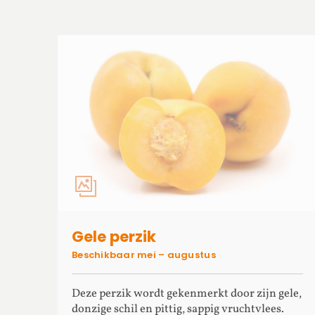
Gele perzik
Beschikbaar mei – augustus
Deze perzik wordt gekenmerkt door zijn gele,
donzige schil en pittig, sappig vruchtvlees.