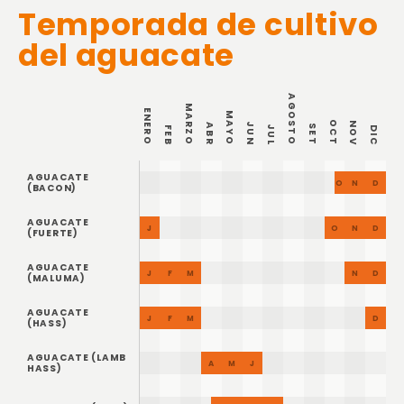
Temporada de cultivo
del aguacate
AGOSTO
MARZO
ENERO
MAYO
OCT
NOV
JUN
ABR
SET
JUL
FEB
DIC
AGUACATE
ENERO
FEB
MARZO
ABR
MAYO
JUN
JUL
AGOSTO
SET
OCT
NOV
DIC
(BACON)
AGUACATE
ENERO
FEB
MARZO
ABR
MAYO
JUN
JUL
AGOSTO
SET
OCT
NOV
DIC
(FUERTE)
AGUACATE
ENERO
FEB
MARZO
ABR
MAYO
JUN
JUL
AGOSTO
SET
OCT
NOV
DIC
(MALUMA)
AGUACATE
ENERO
FEB
MARZO
ABR
MAYO
JUN
JUL
AGOSTO
SET
OCT
NOV
DIC
(HASS)
AGUACATE (LAMB
ENERO
FEB
MARZO
ABR
MAYO
JUN
JUL
AGOSTO
SET
OCT
NOV
DIC
HASS)