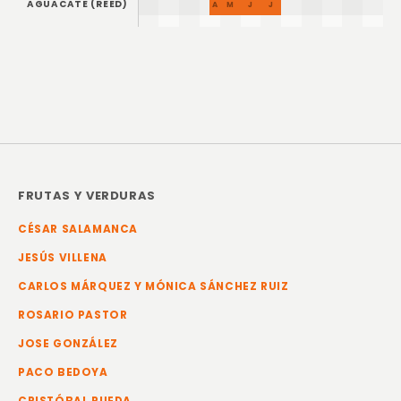
AGUACATE (REED)
ENERO
FEB
MARZO
ABR
MAYO
JUN
JUL
AGOSTO
SET
OCT
NOV
DIC
FRUTAS Y VERDURAS
CÉSAR SALAMANCA
JESÚS VILLENA
CARLOS MÁRQUEZ Y MÓNICA SÁNCHEZ RUIZ
ROSARIO PASTOR
JOSE GONZÁLEZ
PACO BEDOYA
CRISTÓBAL RUEDA