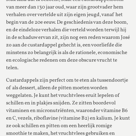
van meer dan 130 jaar oud, waar zijn grootvader hem
verhalen over vertelde uit zijn eigen jeugd, vanaf het
begin van de 20e eeuw. De geschiedenis van deze boom,
en de eindeloze verhalen die verteld worden terwijl hij
in de schaduw ervan zit, zijn nog een reden waarom José
zo aan de custardappel gehecht is, een voorliefde die
minstens zo belangrijk is als de rationele, economische
en ecologische redenen om deze obscure vrucht te
telen.
Custardappels zijn perfect om te eten als tussendoortje
of als dessert, alleen de pitten moeten worden
weggelaten. Je kunt het vruchtvlees eruit lepelen of
schillen en in plakjes snijden. Ze zitten boordevol
vitaminen en micronutriënten, waaronder vitamine B6
en C, vezels, riboflavine (vitamine B2) en kalium. Je kunt
ze ook schillen en pitten om een heerlijk romige
smoothie te maken, het vruchtvlees gebruiken en