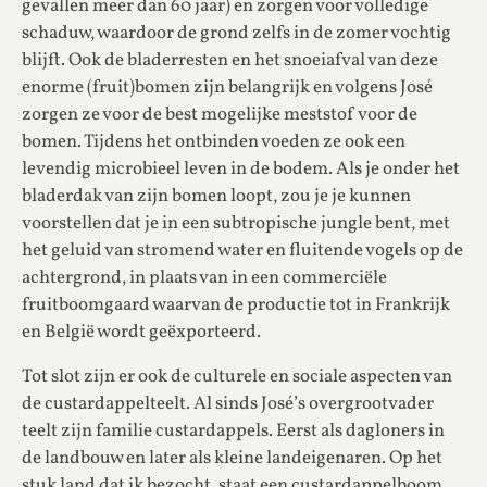
gevallen meer dan 60 jaar) en zorgen voor volledige
schaduw, waardoor de grond zelfs in de zomer vochtig
blijft. Ook de bladerresten en het snoeiafval van deze
enorme (fruit)bomen zijn belangrijk en volgens José
zorgen ze voor de best mogelijke meststof voor de
bomen. Tijdens het ontbinden voeden ze ook een
levendig microbieel leven in de bodem. Als je onder het
bladerdak van zijn bomen loopt, zou je je kunnen
voorstellen dat je in een subtropische jungle bent, met
het geluid van stromend water en fluitende vogels op de
achtergrond, in plaats van in een commerciële
fruitboomgaard waarvan de productie tot in Frankrijk
en België wordt geëxporteerd.
Tot slot zijn er ook de culturele en sociale aspecten van
de custardappelteelt. Al sinds José’s overgrootvader
teelt zijn familie custardappels. Eerst als dagloners in
de landbouw en later als kleine landeigenaren. Op het
stuk land dat ik bezocht, staat een custardappelboom