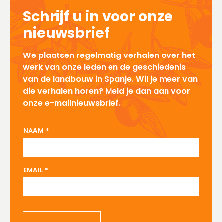
Schrijf u in voor onze
nieuwsbrief
We plaatsen regelmatig verhalen over het
werk van onze leden en de geschiedenis
van de landbouw in Spanje. Wil je meer van
die verhalen horen? Meld je dan aan voor
onze e-mailnieuwsbrief.
EMAIL NAAM
NAAM
*
EMAIL
*