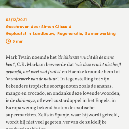
03/12/2021
Geschreven door Simon Clissold
Geplaatst in
Landbouw
,
Regeneratie
,
Samenwerking
Mark Twain noemde het
‘de lekkerste vrucht die de mens
kent’
, C.R. Markam beweerde dat
‘wie deze vrucht niet heeft
geproefd, niet weet wat fruit is’
en Haenke kroonde hem tot
‘meesterwerk van de natuur’
. In tegenstelling tot zijn
bekendere tropische soortgenoten zoals de ananas,
mango en avocado, en ondanks deze lovende woorden,
is de
chirimoya
, oftewel custardappel in het Engels, in
Europa weinig bekend buiten de exotische
supermarkten. Zelfs in Spanje, waar hij wordt geteeld,
wordt hij niet veel gegeten, ver van de zuidelijke