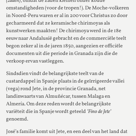
(zaden)
, omdat de zaden kiemen onder koude
omstandigheden (voor de tropen!). De Moche-volkeren
in Noord-Peru waren er al in 200 voor Christus zo door
gecharmeerd dat ze keramische chirimoyas als
kunstwerken maakten! De chirimoya werd in de 18e
eeuw naar Andalusië gebracht en de commerciële teelt
begon zeker al in de jaren 1850, aangezien er officiële
documenten uit die periode in Granada zijn die de
verkoop ervan vastleggen.
Sindsdien vindt de belangrijkste teelt van de
custardappel in Spanje plaats in de geïrrigeerde vallei
(vega) rond Jete, in de provincie Granada, net
landinwaarts van Almuñécar, tussen Malaga en
Almería. Om deze reden wordt de belangrijkste
variëteit die in Spanje wordt geteeld
‘Fino de Jete’
genoemd.
José’s familie komt uit Jete, en een deel van het land dat