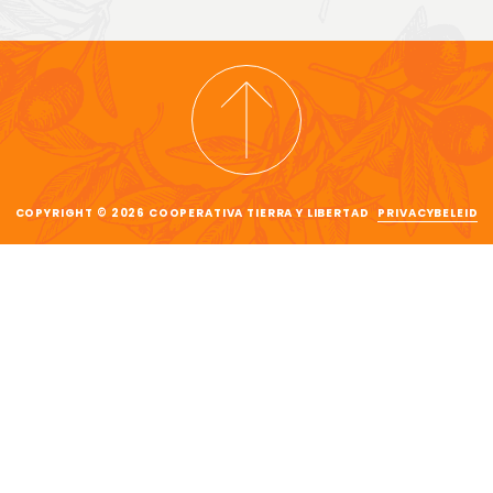
COPYRIGHT © 2026 COOPERATIVA TIERRA Y LIBERTAD
PRIVACYBELEID