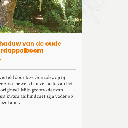
chaduw van de oude
ardappelboom
21
verteld door Jose González op 14
 2021, bewerkt en vertaald van het
origineel. Mijn grootvader van
nt kwam als kind met zijn vader op
lezel om …
re about De schaduw van de oude custardappelboom
tig