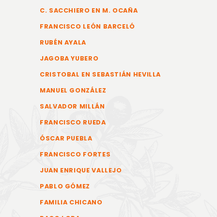
C. SACCHIERO EN M. OCAÑA
FRANCISCO LEÓN BARCELÓ
RUBÉN AYALA
JAGOBA YUBERO
CRISTOBAL EN SEBASTIÁN HEVILLA
MANUEL GONZÁLEZ
SALVADOR MILLÁN
FRANCISCO RUEDA
ÓSCAR PUEBLA
FRANCISCO FORTES
JUAN ENRIQUE VALLEJO
PABLO GÓMEZ
FAMILIA CHICANO