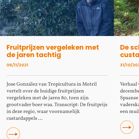
Fruitprijzen vergeleken met
De s
de jaren tachtig
cust
06/11/2021
31/10/20
Jose González van Tropicultura in Motril
Verhaal 
vertelt over de huidige fruitprijzen
december
vergeleken met de jaren 80, toen zijn
Spaanse 
grootvader boer was. Transcript: De fruitprijs
vaderska
in deze regio, waar voornamelijk
een mui
s kent
custardappels …
Read mo
Read more about Fruitprijzen vergeleken met de jaren tach