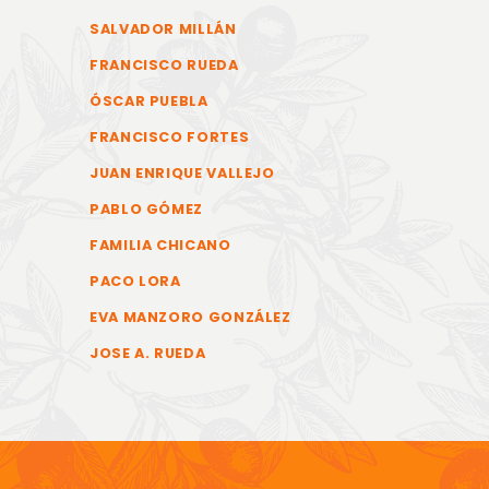
SALVADOR MILLÁN
FRANCISCO RUEDA
ÓSCAR PUEBLA
FRANCISCO FORTES
JUAN ENRIQUE VALLEJO
PABLO GÓMEZ
FAMILIA CHICANO
PACO LORA
EVA MANZORO GONZÁLEZ
JOSE A. RUEDA