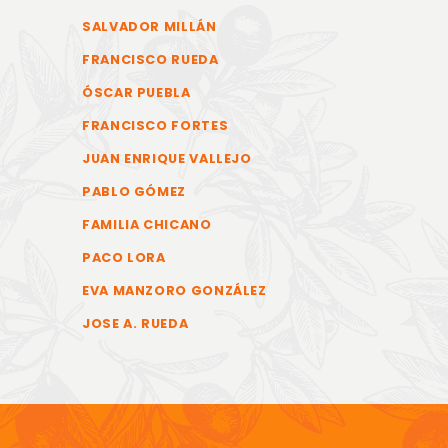
SALVADOR MILLÁN
FRANCISCO RUEDA
ÓSCAR PUEBLA
FRANCISCO FORTES
JUAN ENRIQUE VALLEJO
PABLO GÓMEZ
FAMILIA CHICANO
PACO LORA
EVA MANZORO GONZÁLEZ
JOSE A. RUEDA