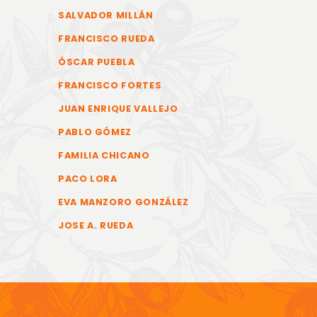
SALVADOR MILLÁN
FRANCISCO RUEDA
ÓSCAR PUEBLA
FRANCISCO FORTES
JUAN ENRIQUE VALLEJO
PABLO GÓMEZ
FAMILIA CHICANO
PACO LORA
EVA MANZORO GONZÁLEZ
JOSE A. RUEDA