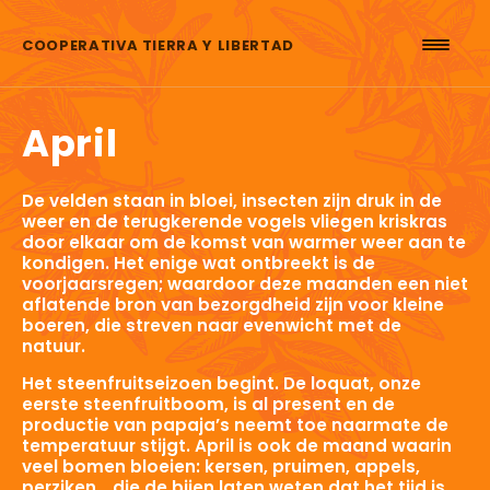
Skip to content
COOPERATIVA TIERRA Y LIBERTAD
April
De velden staan in bloei, insecten zijn druk in de
weer en de terugkerende vogels vliegen kriskras
door elkaar om de komst van warmer weer aan te
kondigen. Het enige wat ontbreekt is de
voorjaarsregen; waardoor deze maanden een niet
aflatende bron van bezorgdheid zijn voor kleine
boeren, die streven naar evenwicht met de
natuur.
Het steenfruitseizoen begint. De loquat, onze
eerste steenfruitboom, is al present en de
productie van papaja’s neemt toe naarmate de
temperatuur stijgt. April is ook de maand waarin
veel bomen bloeien: kersen, pruimen, appels,
perziken… die de bijen laten weten dat het tijd is