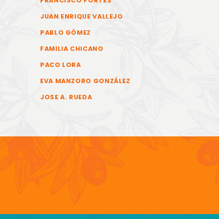
FRANCISCO FORTES
JUAN ENRIQUE VALLEJO
PABLO GÓMEZ
FAMILIA CHICANO
PACO LORA
EVA MANZORO GONZÁLEZ
JOSE A. RUEDA
COPYR