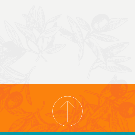
COPYRIGHT © 2026 COOPERATIVA TIERRA Y LIBERTAD
PRIVACYBELEID