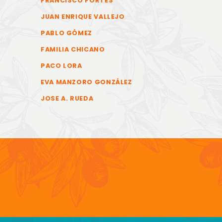
FRANCISCO FORTES
JUAN ENRIQUE VALLEJO
PABLO GÓMEZ
FAMILIA CHICANO
PACO LORA
EVA MANZORO GONZÁLEZ
JOSE A. RUEDA