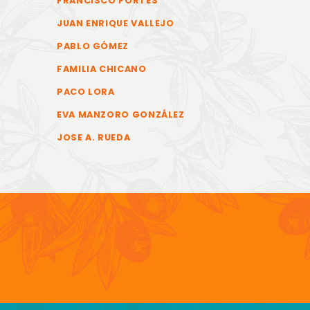
FRANCISCO FORTES
JUAN ENRIQUE VALLEJO
PABLO GÓMEZ
FAMILIA CHICANO
PACO LORA
EVA MANZORO GONZÁLEZ
JOSE A. RUEDA
COPYR