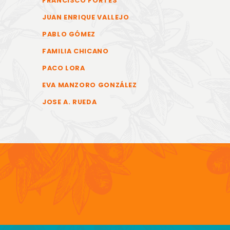
FRANCISCO FORTES
JUAN ENRIQUE VALLEJO
PABLO GÓMEZ
FAMILIA CHICANO
PACO LORA
EVA MANZORO GONZÁLEZ
JOSE A. RUEDA
COPYR