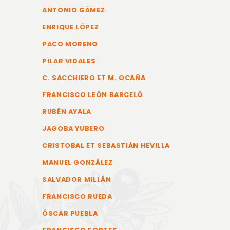
ANTONIO GÁMEZ
ENRIQUE LÓPEZ
PACO MORENO
PILAR VIDALES
C. SACCHIERO ET M. OCAÑA
FRANCISCO LEÓN BARCELÓ
RUBÉN AYALA
JAGOBA YUBERO
CRISTOBAL ET SEBASTIÁN HEVILLA
MANUEL GONZÁLEZ
SALVADOR MILLÁN
FRANCISCO RUEDA
ÓSCAR PUEBLA