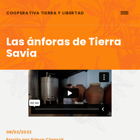
Saltar al contenido
COOPERATIVA TIERRA Y LIBERTAD
Las ánforas de Tierra
Savia
08/02/2022
Escrito por Simon Clissold