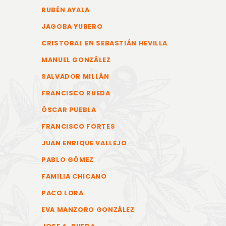
RUBÉN AYALA
JAGOBA YUBERO
CRISTOBAL EN SEBASTIÁN HEVILLA
MANUEL GONZÁLEZ
SALVADOR MILLÁN
FRANCISCO RUEDA
ÓSCAR PUEBLA
FRANCISCO FORTES
JUAN ENRIQUE VALLEJO
PABLO GÓMEZ
FAMILIA CHICANO
PACO LORA
EVA MANZORO GONZÁLEZ