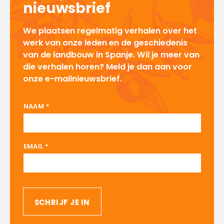
nieuwsbrief
We plaatsen regelmatig verhalen over het
werk van onze leden en de geschiedenis
van de landbouw in Spanje. Wil je meer van
die verhalen horen? Meld je dan aan voor
onze e-mailnieuwsbrief.
NAAM EMAIL
NAAM
*
EMAIL
*
SCHRIJF JE IN