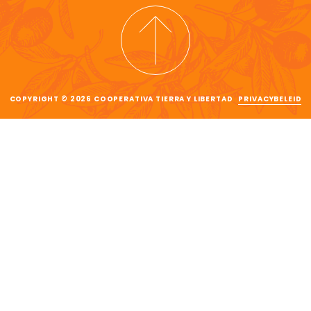
COPYRIGHT © 2026 COOPERATIVA TIERRA Y LIBERTAD
PRIVACYBELEID