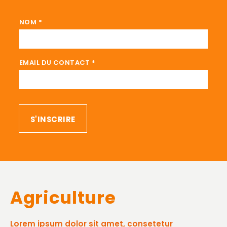
NOM CONTACT DU
NOM
*
EMAIL DU CONTACT
*
S'INSCRIRE
Agriculture
Lorem ipsum dolor sit amet, consetetur