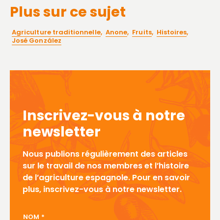
Plus sur ce sujet
Agriculture traditionnelle
,
Anone
,
Fruits
,
Histoires
,
José González
Inscrivez-vous à notre
newsletter
Nous publions régulièrement des articles
sur le travail de nos membres et l’histoire
de l’agriculture espagnole. Pour en savoir
plus, inscrivez-vous à notre newsletter.
NOM DU CONTACT
NOM
*