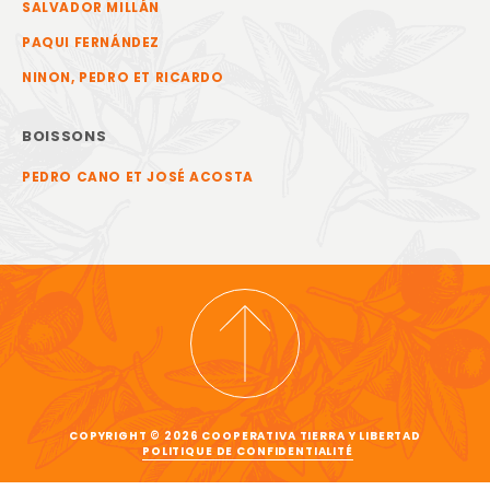
SALVADOR MILLÁN
PAQUI FERNÁNDEZ
NINON, PEDRO ET RICARDO
BOISSONS
PEDRO CANO ET JOSÉ ACOSTA
COPYRIGHT © 2026 COOPERATIVA TIERRA Y LIBERTAD
POLITIQUE DE CONFIDENTIALITÉ