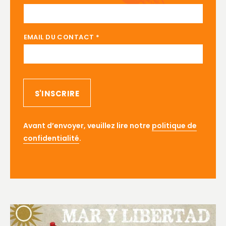
EMAIL DU CONTACT
*
S'INSCRIRE
Avant d’envoyer, veuillez lire notre
politique de
confidentialité
.