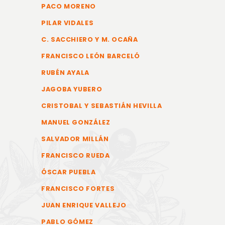
PACO MORENO
PILAR VIDALES
C. SACCHIERO Y M. OCAÑA
FRANCISCO LEÓN BARCELÓ
RUBÉN AYALA
JAGOBA YUBERO
CRISTOBAL Y SEBASTIÁN HEVILLA
MANUEL GONZÁLEZ
SALVADOR MILLÁN
FRANCISCO RUEDA
ÓSCAR PUEBLA
FRANCISCO FORTES
JUAN ENRIQUE VALLEJO
PABLO GÓMEZ