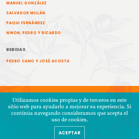
MANUEL GONZÁLEZ
SALVADOR MILLÁN
PAQUI FERNÁNDEZ
NINON, PEDRO Y RICARDO
BEBIDAS
PEDRO CANO Y JOSÉ ACOSTA
Utilizamos cookies propias y de terceros en este
sitio web para ayudarlo a mejorar su experiencia. Si
continúa navegando consideramos que acepta el
uso de cookies.
ACEPTAR
COPYRIGHT © 2026 COOPERATIVA TIERRA Y LIBERTAD
POLÍTICA DE CONFIDENCIALIDAD