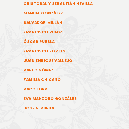
CRISTOBAL Y SEBASTIÁN HEVILLA
MANUEL GONZÁLEZ
SALVADOR MILLÁN
FRANCISCO RUEDA
ÓSCAR PUEBLA
FRANCISCO FORTES
JUAN ENRIQUE VALLEJO
PABLO GÓMEZ
FAMILIA CHICANO
PACO LORA
EVA MANZORO GONZÁLEZ
JOSE A. RUEDA