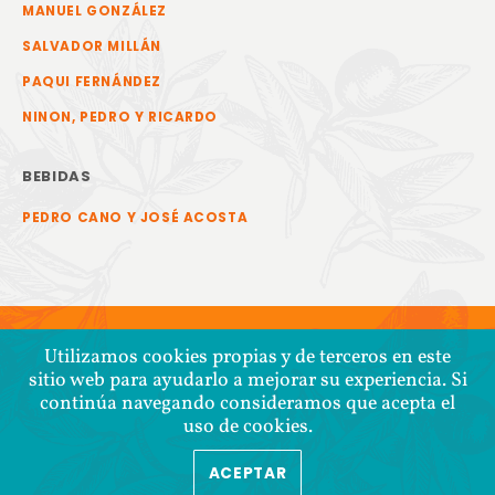
MANUEL GONZÁLEZ
SALVADOR MILLÁN
PAQUI FERNÁNDEZ
NINON, PEDRO Y RICARDO
BEBIDAS
PEDRO CANO Y JOSÉ ACOSTA
Utilizamos cookies propias y de terceros en este
sitio web para ayudarlo a mejorar su experiencia. Si
continúa navegando consideramos que acepta el
uso de cookies.
ACEPTAR
COPYRIGHT © 2026 COOPERATIVA TIERRA Y LIBERTAD
POLÍTICA DE CONFIDENCIALIDAD