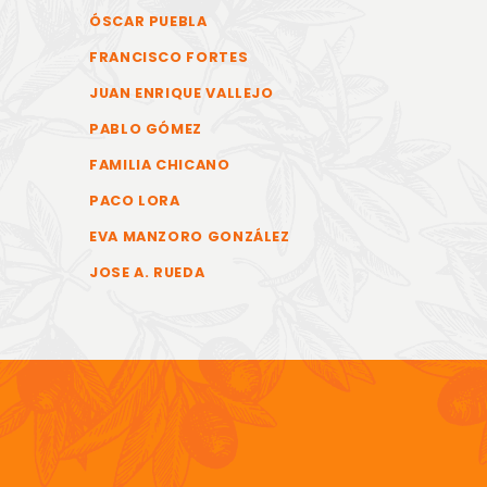
ÓSCAR PUEBLA
FRANCISCO FORTES
JUAN ENRIQUE VALLEJO
PABLO GÓMEZ
FAMILIA CHICANO
PACO LORA
EVA MANZORO GONZÁLEZ
JOSE A. RUEDA