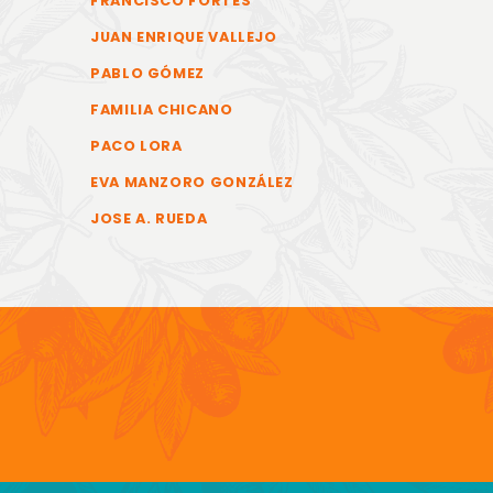
FRANCISCO FORTES
JUAN ENRIQUE VALLEJO
PABLO GÓMEZ
FAMILIA CHICANO
PACO LORA
EVA MANZORO GONZÁLEZ
JOSE A. RUEDA