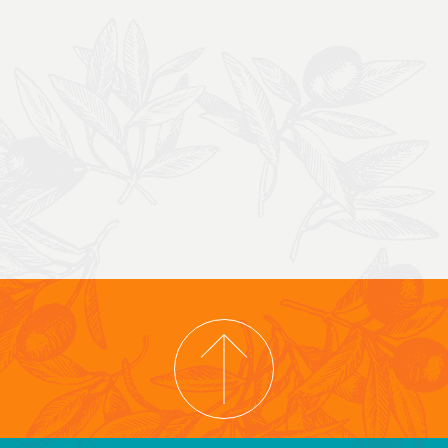
COPYRIGHT © 2026 COOPERATIVA TIERRA Y LIBERTAD
PRIVACYBELEID