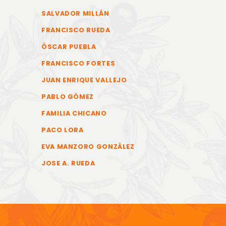
SALVADOR MILLÁN
FRANCISCO RUEDA
ÓSCAR PUEBLA
FRANCISCO FORTES
JUAN ENRIQUE VALLEJO
PABLO GÓMEZ
FAMILIA CHICANO
PACO LORA
EVA MANZORO GONZÁLEZ
JOSE A. RUEDA