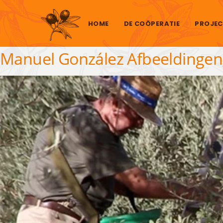
Skip to content
HOME
DE COÖPERATIE
PROJEC
Manuel González Afbeeldingeng