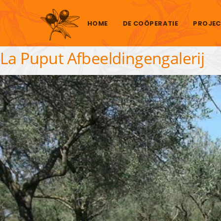
Skip to content
HOME
DE COÖPERATIE
PROJEC
La Puput Afbeeldingengalerij