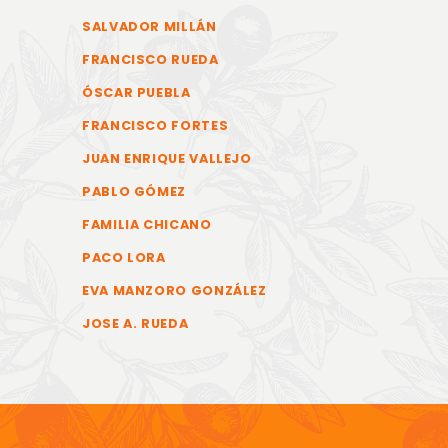
SALVADOR MILLÁN
FRANCISCO RUEDA
ÓSCAR PUEBLA
FRANCISCO FORTES
JUAN ENRIQUE VALLEJO
PABLO GÓMEZ
FAMILIA CHICANO
PACO LORA
EVA MANZORO GONZÁLEZ
JOSE A. RUEDA