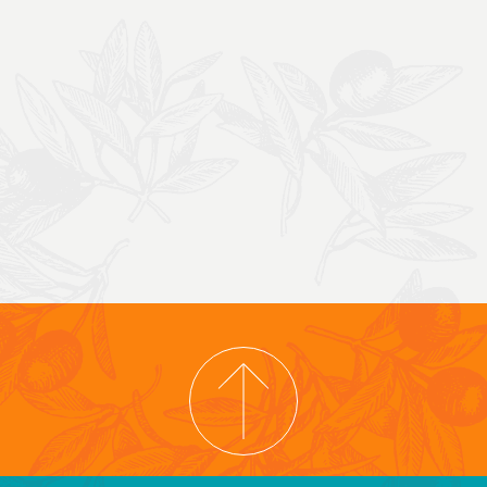
COPYRIGHT © 2026 COOPERATIVA TIERRA Y LIBERTAD
PRIVACYBELEID