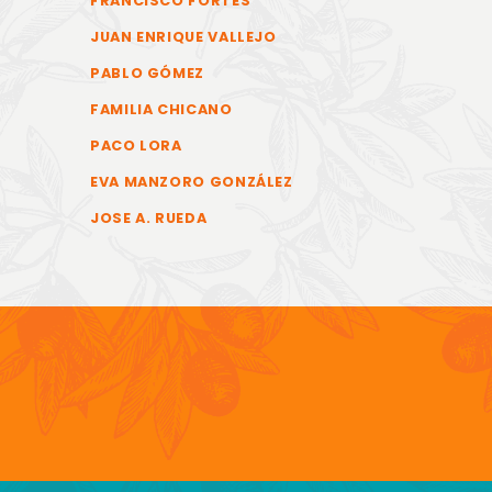
FRANCISCO FORTES
JUAN ENRIQUE VALLEJO
PABLO GÓMEZ
FAMILIA CHICANO
PACO LORA
EVA MANZORO GONZÁLEZ
JOSE A. RUEDA