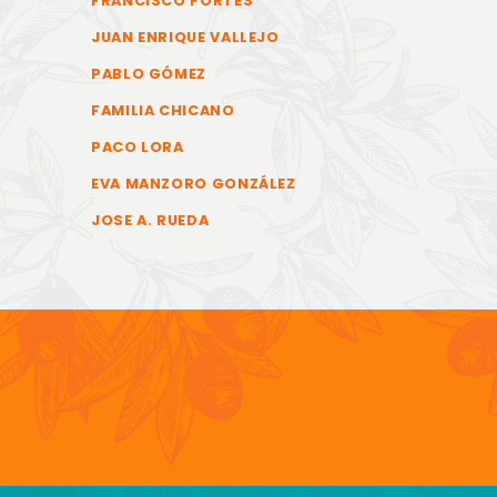
FRANCISCO FORTES
JUAN ENRIQUE VALLEJO
PABLO GÓMEZ
FAMILIA CHICANO
PACO LORA
EVA MANZORO GONZÁLEZ
JOSE A. RUEDA