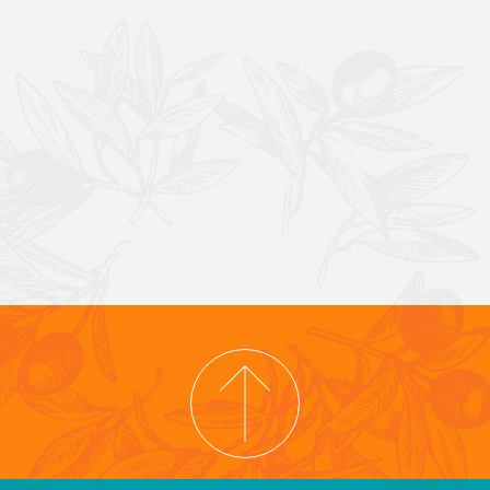
COPYRIGHT © 2026 COOPERATIVA TIERRA Y LIBERTAD
PRIVACYBELEID