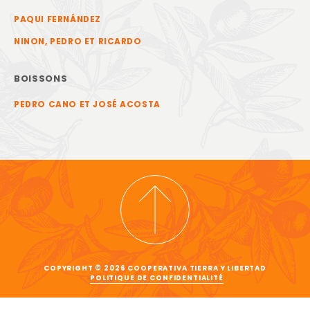
PAQUI FERNÁNDEZ
NINON, PEDRO ET RICARDO
BOISSONS
PEDRO CANO ET JOSÉ ACOSTA
COPYRIGHT © 2026 COOPERATIVA TIERRA Y LIBERTAD
POLITIQUE DE CONFIDENTIALITÉ