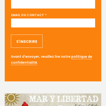
EMAIL DU CONTACT
*
S'INSCRIRE
Avant d’envoyer, veuillez lire notre
politique de
confidentialité
.