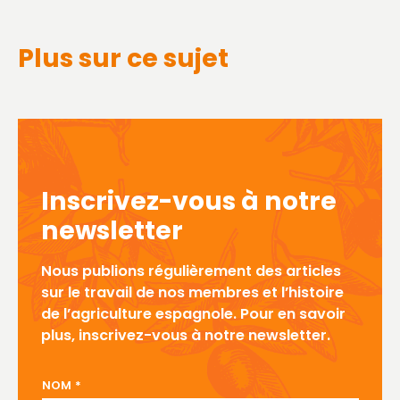
Plus sur ce sujet
Inscrivez-vous à notre
newsletter
Nous publions régulièrement des articles
sur le travail de nos membres et l’histoire
de l’agriculture espagnole. Pour en savoir
plus, inscrivez-vous à notre newsletter.
DU CONTACT NOM
NOM
*