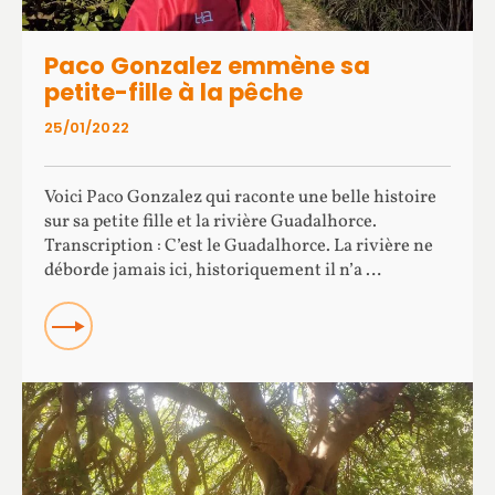
Paco Gonzalez emmène sa
petite-fille à la pêche
25/01/2022
Voici Paco Gonzalez qui raconte une belle histoire
sur sa petite fille et la rivière Guadalhorce.
Transcription : C’est le Guadalhorce. La rivière ne
déborde jamais ici, historiquement il n’a …
Read more about Paco Gonzalez emmène sa petite-fille à
la pêche