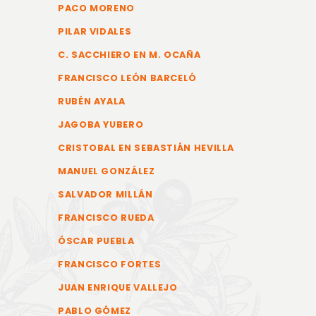
PACO MORENO
PILAR VIDALES
C. SACCHIERO EN M. OCAÑA
FRANCISCO LEÓN BARCELÓ
RUBÉN AYALA
JAGOBA YUBERO
CRISTOBAL EN SEBASTIÁN HEVILLA
MANUEL GONZÁLEZ
SALVADOR MILLÁN
FRANCISCO RUEDA
ÓSCAR PUEBLA
FRANCISCO FORTES
JUAN ENRIQUE VALLEJO
PABLO GÓMEZ