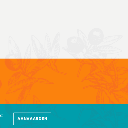
or
AANVAARDEN