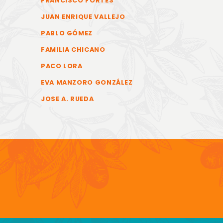
FRANCISCO FORTES
JUAN ENRIQUE VALLEJO
PABLO GÓMEZ
FAMILIA CHICANO
PACO LORA
EVA MANZORO GONZÁLEZ
JOSE A. RUEDA