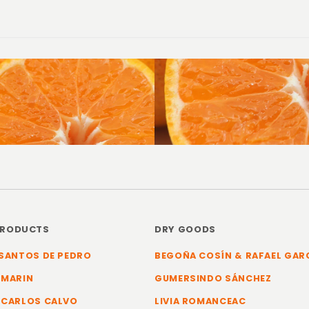
PRODUCTS
DRY GOODS
SANTOS DE PEDRO
BEGOÑA COSÍN & RAFAEL GAR
 MARIN
GUMERSINDO SÁNCHEZ
 CARLOS CALVO
LIVIA ROMANCEAC