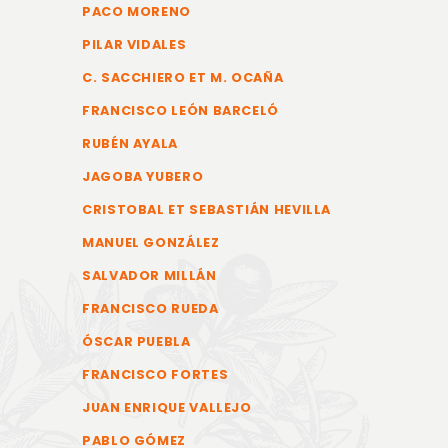
PACO MORENO
PILAR VIDALES
C. SACCHIERO ET M. OCAÑA
FRANCISCO LEÓN BARCELÓ
RUBÉN AYALA
JAGOBA YUBERO
CRISTOBAL ET SEBASTIÁN HEVILLA
MANUEL GONZÁLEZ
SALVADOR MILLÁN
FRANCISCO RUEDA
ÓSCAR PUEBLA
FRANCISCO FORTES
JUAN ENRIQUE VALLEJO
PABLO GÓMEZ