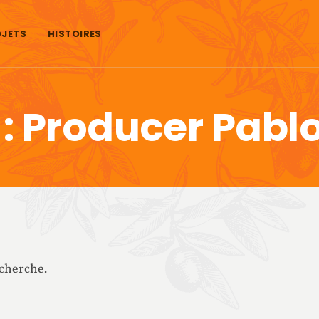
JETS
HISTOIRES
 :
Producer Pabl
echerche.