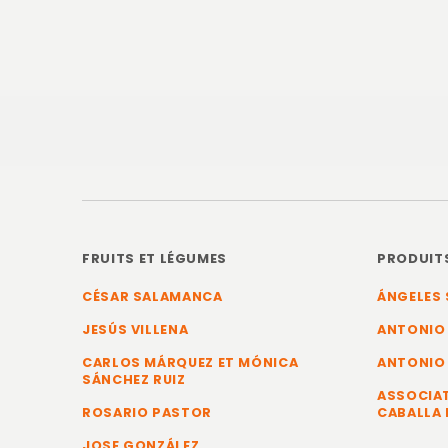
FRUITS ET LÉGUMES
PRODUIT
CÉSAR SALAMANCA
ÁNGELES 
JESÚS VILLENA
ANTONIO
CARLOS MÁRQUEZ ET MÓNICA
ANTONIO
SÁNCHEZ RUIZ
ASSOCIAT
ROSARIO PASTOR
CABALLA 
JOSE GONZÁLEZ